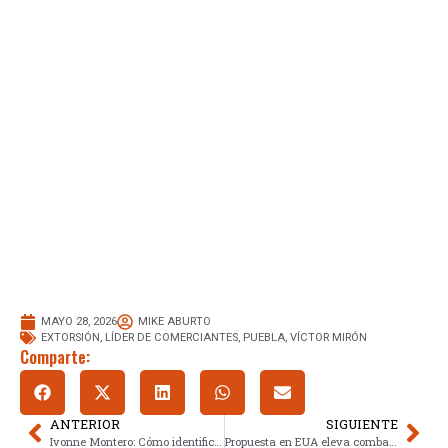
MAYO 28, 2026
MIKE ABURTO
EXTORSIÓN
,
LÍDER DE COMERCIANTES
,
PUEBLA
,
VÍCTOR MIRÓN
Comparte:
ANTERIOR
SIGUIENTE
Ivonne Montero: Cómo identificó la violencia de Pascacio López
Propuesta en EUA eleva combate al huachicol para descapitalizar cárteles