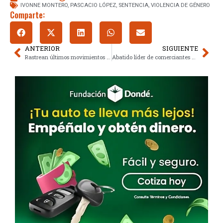
IVONNE MONTERO
,
PASCACIO LÓPEZ
,
SENTENCIA
,
VIOLENCIA DE GÉNERO
Comparte:
ANTERIOR
SIGUIENTE
Rastrean últimos movimientos de pareja desaparecida en Tlalpan, CDMX
Abatido líder de comerciantes en Puebla: Escalada de violencia