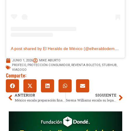
A post shared by El Heraldo de México (@elheraldodemexico)
JUNIO 1, 2026
MIKE ABURTO
PROFECO
,
PROTECCIÓN CONSUMIDOR
,
REVENTA BOLETOS
,
STUBHUB
,
VIAGOGO
Comparte:
ANTERIOR
SIGUIENTE
México escala preparación final al mundial 2026: Serbia, último ensayo
Serena Williams escala su legado con un regreso estratégico al tenis profesional