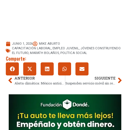
JUNIO 1, 2026
MIKE ABURTO
CAPACITACIÓN LABORAL
,
EMPLEO JUVENIL
,
JÓVENES CONSTRUYENDO
EL FUTURO
,
MARATH BOLAÑOS
,
POLÍTICA SOCIAL
Comparte:
ANTERIOR
SIGUIENTE
Alerta climática: México anticipa temporal de lluvias por huracanes
Suspenden servicio móvil sin registro CURP: Claves para evitarlo en 2026