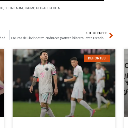
CO
,
SHEINBAUM
,
TRUMP
,
ULTRADERECHA
SIGUIENTE
Disenso magisterial desafía narrativa oficial sobre legitimidad política en Oaxaca
Discurso de Sheinbaum endurece postura bilateral ante Estados Unidos
DEPORTES