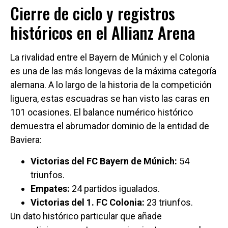
Cierre de ciclo y registros
históricos en el Allianz Arena
La rivalidad entre el Bayern de Múnich y el Colonia
es una de las más longevas de la máxima categoría
alemana. A lo largo de la historia de la competición
liguera, estas escuadras se han visto las caras en
101 ocasiones. El balance numérico histórico
demuestra el abrumador dominio de la entidad de
Baviera:
Victorias del FC Bayern de Múnich:
54
triunfos.
Empates:
24 partidos igualados.
Victorias del 1. FC Colonia:
23 triunfos.
Un dato histórico particular que añade