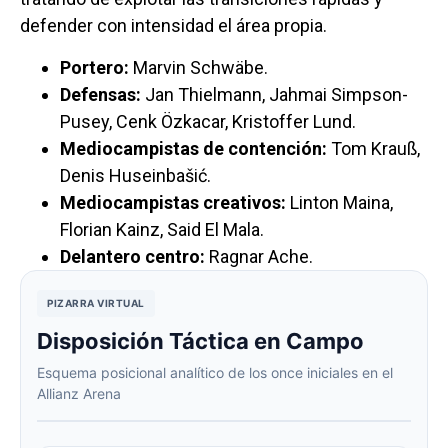
defender con intensidad el área propia.
Portero:
Marvin Schwäbe.
Defensas:
Jan Thielmann, Jahmai Simpson-
Pusey, Cenk Özkacar, Kristoffer Lund.
Mediocampistas de contención:
Tom Krauß,
Denis Huseinbašić.
Mediocampistas creativos:
Linton Maina,
Florian Kainz, Said El Mala.
Delantero centro:
Ragnar Ache.