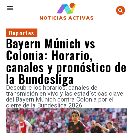
Deportes
Bayern Múnich vs
Colonia: Horario,
canales y pronóstico de
la Bundesliga
Descubre los horarios, canales de
transmisión en vivo y las estadísticas clave
del Bayern Múnich contra Colonia por el
cierre de la Bundesliga 2026.