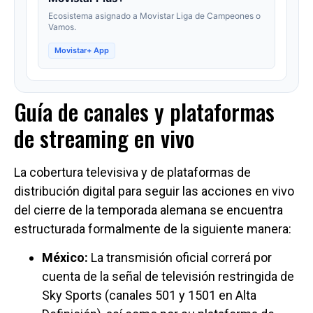
Guía de canales y plataformas
de streaming en vivo
La cobertura televisiva y de plataformas de
distribución digital para seguir las acciones en vivo
del cierre de la temporada alemana se encuentra
estructurada formalmente de la siguiente manera:
México:
La transmisión oficial correrá por
cuenta de la señal de televisión restringida de
Sky Sports (canales 501 y 1501 en Alta