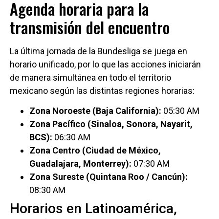
Agenda horaria para la
transmisión del encuentro
La última jornada de la Bundesliga se juega en
horario unificado, por lo que las acciones iniciarán
de manera simultánea en todo el territorio
mexicano según las distintas regiones horarias:
Zona Noroeste (Baja California):
05:30 AM
Zona Pacífico (Sinaloa, Sonora, Nayarit,
BCS):
06:30 AM
Zona Centro (Ciudad de México,
Guadalajara, Monterrey):
07:30 AM
Zona Sureste (Quintana Roo / Cancún):
08:30 AM
Horarios en Latinoamérica,