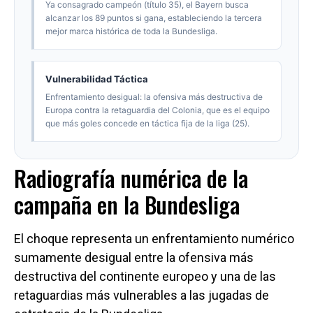
Radiografía numérica de la
campaña en la Bundesliga
El choque representa un enfrentamiento numérico
sumamente desigual entre la ofensiva más
destructiva del continente europeo y una de las
retaguardias más vulnerables a las jugadas de