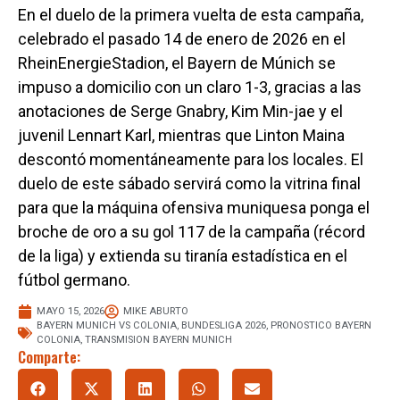
En el duelo de la primera vuelta de esta campaña,
celebrado el pasado 14 de enero de 2026 en el
RheinEnergieStadion, el Bayern de Múnich se
impuso a domicilio con un claro 1-3, gracias a las
anotaciones de Serge Gnabry, Kim Min-jae y el
juvenil Lennart Karl, mientras que Linton Maina
descontó momentáneamente para los locales. El
duelo de este sábado servirá como la vitrina final
para que la máquina ofensiva muniquesa ponga el
broche de oro a su gol 117 de la campaña (récord
de la liga) y extienda su tiranía estadística en el
fútbol germano.
MAYO 15, 2026
MIKE ABURTO
BAYERN MUNICH VS COLONIA
,
BUNDESLIGA 2026
,
PRONOSTICO BAYERN
COLONIA
,
TRANSMISION BAYERN MUNICH
Comparte: