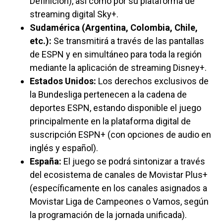
Definición), así como por su plataforma de
streaming digital Sky+.
Sudamérica (Argentina, Colombia, Chile,
etc.):
Se transmitirá a través de las pantallas
de ESPN y en simultáneo para toda la región
mediante la aplicación de streaming Disney+.
Estados Unidos:
Los derechos exclusivos de
la Bundesliga pertenecen a la cadena de
deportes ESPN, estando disponible el juego
principalmente en la plataforma digital de
suscripción ESPN+ (con opciones de audio en
inglés y español).
España:
El juego se podrá sintonizar a través
del ecosistema de canales de Movistar Plus+
(específicamente en los canales asignados a
Movistar Liga de Campeones o Vamos, según
la programación de la jornada unificada).