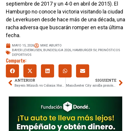
septiembre de 2017 y un 4-0 en abril de 2015). El
Hamburgo no conoce la victoria visitando la ciudad
de Leverkusen desde hace más de una década, una
racha adversa que buscarán romper en esta última
fecha.
MAYO 15, 2026
MIKE ABURTO
BAYER LEVERKUSEN
,
BUNDESLIGA 2026
,
HAMBURGER SV
,
PRONÓSTICOS
DEPORTIVOS
Comparte:
ANTERIOR
SIGUIENTE
Bayern Múnich vs Colonia: Horario, canales y pronóstico de la Bundesliga
Manchester City arrolla pronósticos frente a Chelsea en la final de FA Cup