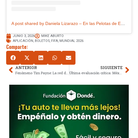
A post shared by Daniela Lizarazo – En las Pelotas de Eva (@laspelotasdeva)
JUNIO 3, 2026
MIKE ABURTO
APLICACIÓN
,
BOLETOS
,
FIFA
,
MUNDIAL 2026
Comparte:
ANTERIOR
SIGUIENTE
Fenómeno Tim Payne: La red dispara su estatus rumbo al Mundial 2026
Última evaluación crítica: México enfrenta a Serbia previo a Mundial 2026