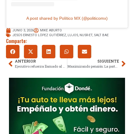
A post shared by Político MX (@politicomx)
JUNIO 3, 2026
MIKE ABURTO
JESÚS ERNESTO LÓPEZ GUTIÉRREZ
,
LUJOS
,
NUSR-ET
,
SALT BAE
Comparte:
ANTERIOR
SIGUIENTE
Ejecutivo refuerza llamado al diálogo con CNTE frente a bloqueos educativos
Maximizando pensión: La portabilidad de derechos IMSS-ISSSTE