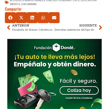
BLOQUEOS MAGISTERIALES
,
DIÁLOGO GOBIERNO CNTE
,
EDUCACIÓN
MÉXICO
,
USICAMMM
Comparte:
ANTERIOR
SIGUIENTE
Escalada de drones: Cárteles mexicanos amenazan intereses de Estados Unidos
Desvelan asistencia del hijo de AMLO a exclusiva apertura de Nusr-Et