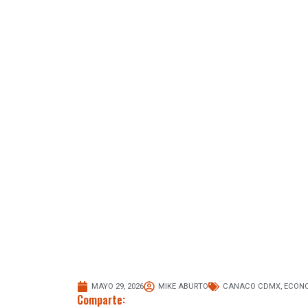
MAYO 29, 2026
MIKE ABURTO
CANACO CDMX
,
ECONO
Comparte: