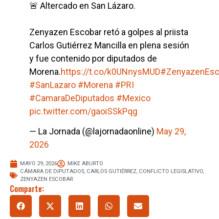
🚨 Altercado en San Lázaro.
Zenyazen Escobar retó a golpes al priista
Carlos Gutiérrez Mancilla en plena sesión
y fue contenido por diputados de
Morena.
https://t.co/k0UNnysMUD
#ZenyazenEsc
#SanLazaro
#Morena
#PRI
#CamaraDeDiputados
#Mexico
pic.twitter.com/gaoiSSkPqg
— La Jornada (@lajornadaonline)
May 29,
2026
MAYO 29, 2026
MIKE ABURTO
CÁMARA DE DIPUTADOS
,
CARLOS GUTIÉRREZ
,
CONFLICTO LEGISLATIVO
,
ZENYAZEN ESCOBAR
Comparte: