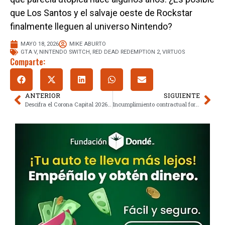
que Los Santos y el salvaje oeste de Rockstar
finalmente lleguen al universo Nintendo?
MAYO 18, 2026
MIKE ABURTO
GTA V
,
NINTENDO SWITCH
,
RED DEAD REDEMPTION 2
,
VIRTUOS
Comparte:
ANTERIOR
SIGUIENTE
Descifra el Corona Capital 2026: fechas clave, cartel y la ruta de acceso
Incumplimiento contractual forzó cancelación de Nodal en Sonora