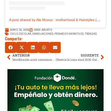
A post shared by Ale Munoz : motherhood & Hairstyles (@ale.modern.mama)
MAYO 26, 2026
MIKE ABURTO
CICLO ESCOLAR
,
GRADUACIONES
,
PEINADOS INFANTILES
,
TRENZAS
Comparte:
ANTERIOR
SIGUIENTE
Movilización scout conmemora siglo de legado en avenida capitalina
Observa la Luna Azul 2026: Guía esencial para el fenómeno de mayo