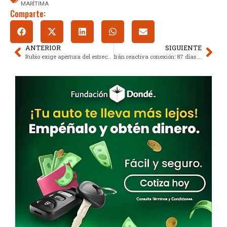
MARÍTIMA
Comparte:
ANTERIOR
SIGUIENTE
Rubio exige apertura del estrecho de Ormuz; Irán restringe accesos
Irán reactiva conexión: 87 días de bloqueo digital redefinen su economía