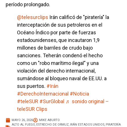
período prolongado.
@telesurclips
Irán calificó de "piratería" la
interceptación de sus petroleros en el
Océano Índico por parte de fuerzas
estadounidenses, que incautaron 1,9
millones de barriles de crudo bajo
sanciones. Teherán condenó el hecho
como un "robo marítimo ilegal" y una
violación del derecho internacional,
sumándose al bloqueo naval de EE.UU. a
sus puertos.
#Irán
#DerechoInternacional
#Noticia
#teleSUR
#SurGlobal
♬ sonido original –
teleSUR Clips
MAYO 26, 2026
MIKE ABURTO
ALTO AL FUEGO
,
ESTRECHO DE ORMUZ
,
IRÁN ESTADOS UNIDOS
,
PIRATERÍA