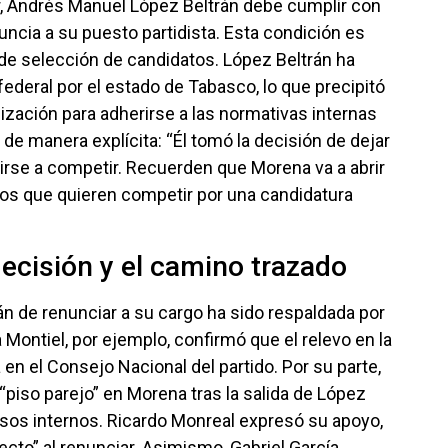
ar, Andrés Manuel López Beltrán debe cumplir con
uncia a su puesto partidista. Esta condición es
 de selección de candidatos. López Beltrán ha
ederal por el estado de Tabasco, lo que precipitó
nización para adherirse a las normativas internas
 de manera explícita: “Él tomó la decisión de dejar
 irse a competir. Recuerden que Morena va a abrir
los que quieren competir por una candidatura
decisión y el camino trazado
n de renunciar a su cargo ha sido respaldada por
 Montiel, por ejemplo, confirmó que el relevo en la
en el Consejo Nacional del partido. Por su parte,
piso parejo” en Morena tras la salida de López
esos internos. Ricardo Monreal expresó su apoyo,
ecto” al renunciar. Asimismo, Gabriel García