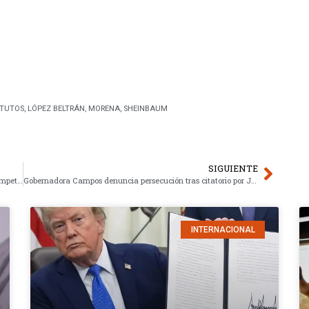
ATUTOS
,
LÓPEZ BELTRÁN
,
MORENA
,
SHEINBAUM
SIGUIENTE
Sheinbaum desestima revocación a tv azteca; impulsa competencia mediática
Gobernadora Campos denuncia persecución tras citatorio por Javier Corral
INTERNACIONAL