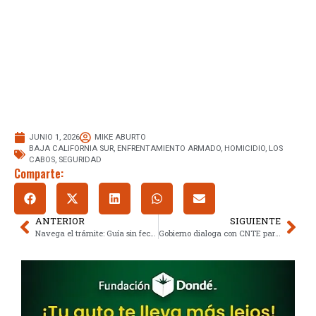
JUNIO 1, 2026
MIKE ABURTO
BAJA CALIFORNIA SUR
,
ENFRENTAMIENTO ARMADO
,
HOMICIDIO
,
LOS
CABOS
,
SEGURIDAD
Comparte:
ANTERIOR
SIGUIENTE
Navega el trámite: Guía sin fecha límite para la CURP biométrica
Gobierno dialoga con CNTE para pactar sin rebasar límites presupuestarios