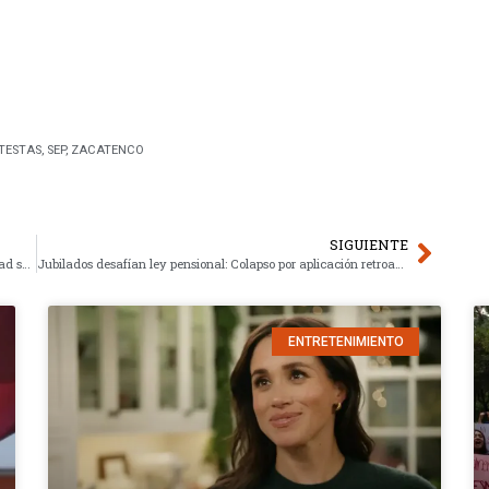
TESTAS
,
SEP
,
ZACATENCO
SIGUIENTE
Diálogo magisterial escala resolución de justicia y seguridad social
Jubilados desafían ley pensional: Colapso por aplicación retroactiva
ENTRETENIMIENTO