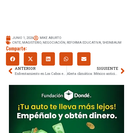
JUNIO 1, 2026
MIKE ABURTO
CNTE
,
MAGISTERIO
,
NEGOCIACIÓN
,
REFORMA EDUCATIVA
,
SHEINBAUM
Comparte:
ANTERIOR
SIGUIENTE
Enfrentamiento en Los Cabos escala violencia regional con saldo mortal
Alerta climática: México anticipa temporal de lluvias por huracanes