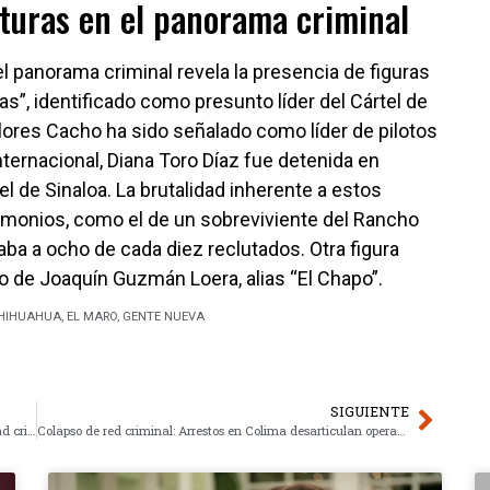
turas en el panorama criminal
el panorama criminal revela la presencia de figuras
as”, identificado como presunto líder del Cártel de
lores Cacho ha sido señalado como líder de pilotos
nternacional, Diana Toro Díaz fue detenida en
l de Sinaloa. La brutalidad inherente a estos
imonios, como el de un sobreviviente del Rancho
ba a ocho de cada diez reclutados. Otra figura
o de Joaquín Guzmán Loera, alias “El Chapo”.
HIHUAHUA
,
EL MARO
,
GENTE NUEVA
SIGUIENTE
Desarticulación táctica: Operativo federal reduce capacidad criminal en Sinaloa
Colapso de red criminal: Arrestos en Colima desarticulan operaciones CJNG