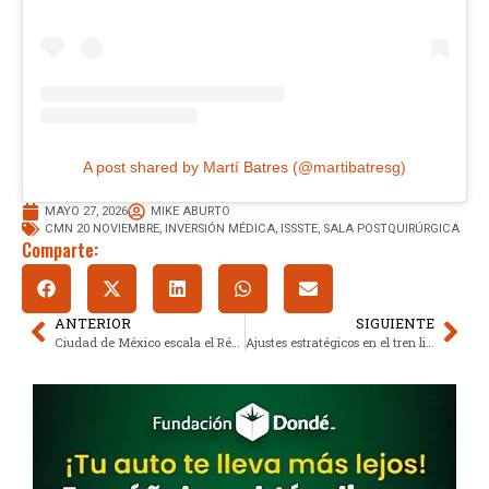
A post shared by Martí Batres (@martibatresg)
MAYO 27, 2026
MIKE ABURTO
CMN 20 NOVIEMBRE
,
INVERSIÓN MÉDICA
,
ISSSTE
,
SALA POSTQUIRÚRGICA
Comparte:
ANTERIOR
SIGUIENTE
Ciudad de México escala el Récord Guinness con masiva ola ciudadana
Ajustes estratégicos en el tren ligero por el mundial 2026