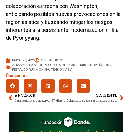
colaboración estrecha con Washington,
anticipando posibles nuevas provocaciones en la
región asiática y buscando mitigar los riesgos
inherentes a la persistente modernización militar
de Pyongyang.
MAYO 27, 2026
MIKE ABURTO
ARMAMENTO NUCLEAR
,
COREA DEL NORTE
,
MISILES BALÍSTICOS
,
RESPALDO RUSIA CHINA
,
TENSIÓN ASIA
Comparte:
ANTERIOR
SIGUIENTE
Irán reactiva conexión: 87 días de bloqueo digital redefinen su economía
Johnson revela resultados clave de la estrategia binacional de seguridad