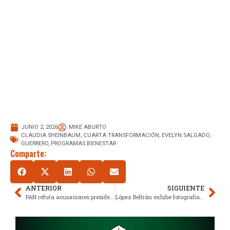
JUNIO 2, 2026
MIKE ABURTO
CLAUDIA SHEINBAUM
,
CUARTA TRANSFORMACIÓN
,
EVELYN SALGADO
,
GUERRERO
,
PROGRAMAS BIENESTAR
Comparte:
ANTERIOR
SIGUIENTE
PAN refuta acusaciones presidenciales y descarta juicio político
López Beltrán exhibe fotografía de AMLO tras anuncio electoral