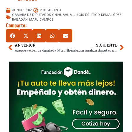
JUNIO 1, 2026
MIKE ABURTO
CÁMARA DE DIPUTADOS
,
CHIHUAHUA
,
JUICIO POLÍTICO
,
KENIA LÓPEZ
RABADÁN
,
MARU CAMPOS
Comparte:
ANTERIOR
SIGUIENTE
Ataque verbal de diputada Morena polariza debate sobre reformas clave
Sheinbaum analiza disputas electorales colombianas: defensa de Petro