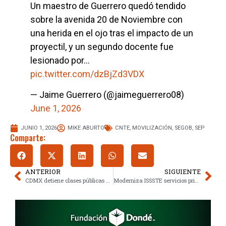
Un maestro de Guerrero quedó tendido
sobre la avenida 20 de Noviembre con
una herida en el ojo tras el impacto de un
proyectil, y un segundo docente fue
lesionado por…
pic.twitter.com/dzBjZd3VDX
— Jaime Guerrero (@jaimeguerrero08)
June 1, 2026
JUNIO 1, 2026
MIKE ABURTO
CNTE
,
MOVILIZACIÓN
,
SEGOB
,
SEP
Comparte:
ANTERIOR
SIGUIENTE
CDMX detiene clases públicas por inauguración del Mundial FIFA 2026
Moderniza ISSSTE servicios primarios: Mejora 13.3 millones de vidas