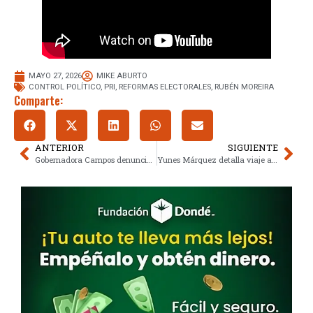
MAYO 27, 2026
MIKE ABURTO
CONTROL POLÍTICO
,
PRI
,
REFORMAS ELECTORALES
,
RUBÉN MOREIRA
Comparte:
ANTERIOR
SIGUIENTE
Gobernadora Campos denuncia persecución tras citatorio por Javier Corral
Yunes Márquez detalla viaje a Nueva York y niega acusaciones de ausentismo