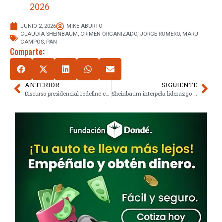
2026
JUNIO 2, 2026
MIKE ABURTO
CLAUDIA SHEINBAUM
,
CRIMEN ORGANIZADO
,
JORGE ROMERO
,
MARU
CAMPOS
,
PAN
Comparte:
ANTERIOR
SIGUIENTE
Discurso presidencial redefine cooperación bilateral en seguridad
Sheinbaum interpela liderazgo de la derecha con Fox y Calderón