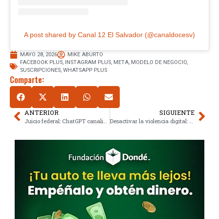
A post shared by Canal 12 El Salvador (@canaldocesv)
MAYO 28, 2026
MIKE ABURTO
FACEBOOK PLUS
,
INSTAGRAM PLUS
,
META
,
MODELO DE NEGOCIO
,
SUSCRIPCIONES
,
WHATSAPP PLUS
Comparte:
ANTERIOR
SIGUIENTE
Juicio federal: ChatGPT canalizó datos sensibles a Google y Meta
Desactivar la violencia digital: La ley enfrenta deepfakes en México