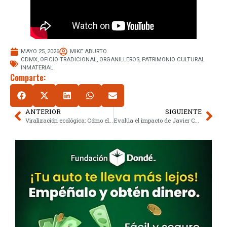
MAYO 25, 2026
MIKE ABURTO
CDMX
,
OFICIO TRADICIONAL
,
ORGANILLEROS
,
PATRIMONIO CULTURAL
INMATERIAL
Comparte:
ANTERIOR
SIGUIENTE
Viralización ecológica: Cómo el activismo digital salvaguarda ecosistemas
Evalúa el impacto de Javier Coello Trejo, ‘Fiscal de Hierro’ en México