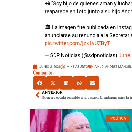
📲 "Soy hijo de quienes aman y luchar
reaparece en foto junto a su hijo An
🏛️ La imagen fue publicada en Instag
anunciarse su renuncia a la Secretar
pic.twitter.com/jzk1vUZByT
— SDP Noticias (@sdpnoticias)
June 
JUNIO 2, 2026
MIKE ABURTO
AMLO
,
ANDRÉS MANUEL 
Comparte:
ANTERIOR
POLÍTICA