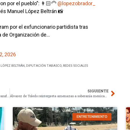
on por el pueblo”: 👨🏻‍🦳
@lopezobrador_
drés Manuel López Beltrán 📸
ram por el exfuncionario partidista tras
ía de Organización de…
2, 2026
LÓPEZ BELTRÁN
,
DIPUTACIÓN TABASCO
,
REDES SOCIALES
SIGUIENTE
Guerrero escala respaldo a la gestión Sheinbaum para la transformación
Álvarez de Toledo reinterpreta amenazas a soberanía mexicana
ENTRETENIMIENTO