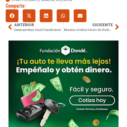
CHAPITOS
,
MAYOS
,
SINALOA
,
VIOLENCIA
Comparte:
ANTERIOR
SIGUIENTE
Desmantelan túnel transfronterizo tecnificado de 265 metros en Tijuana
Morena evalúa futuro de Rocha Moya ante acusación penal estadounidense