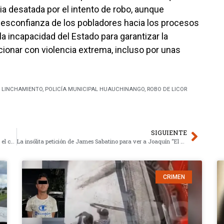
ria desatada por el intento de robo, aunque
 desconfianza de los pobladores hacia los procesos
la incapacidad del Estado para garantizar la
ionar con violencia extrema, incluso por unas
E LINCHAMIENTO
,
POLICÍA MUNICIPAL HUAUCHINANGO
,
ROBO DE LICOR
SIGUIENTE
Detienen a dos implicados en el homicidio de Fede Dorcaz, el colaborador de Hoy
La insólita petición de James Sabatino para ver a Joaquín “El Chapo” Guzmán
CRIMEN